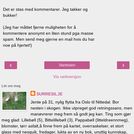
Det er stas med kommentarer. Jeg takker og
bukker!
(Jeg har måttet fjerne muligheten for å
kommentere anonymt en liten stund pga masse
spam. Men send meg gjerne en mail hvis du har
noe på hjertet!)
‹
›
Startsiden
Vis nettversjon
Litt om meg
SURRESILJE
Jente på 31, nylig flytta fra Oslo til Nittedal. Bor
nesten i skogen. Ikke utpreget god retningssans, men
manøvrerer meg frem så godt jeg kan. Ting som gjør
meg glad: Lillebøll (5), Bittelillebøll (3), Pappabøll (litteldreennmeg),
blomster, tørr asfalt,å finne frem på kartet, overraskelser, et stort
glass med nesquik, fredager, lukta av en ny bok, unyttig kunnskap,